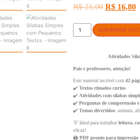
R$
21,00
R$
16,80
ADICIONAR AO 
Atividades Síl
Pais e professores, atenção!
Este material incrível com
42 pág
✔️
Textos rimados curtos
✔️
Atividades com sílabas simpl
✔️
Perguntas de compreensão e 
✔️
Temas divertidos
: animais, al
💡
Ideal para trabalhar
leitura, c
eficaz!
🖨️
PDF pronto para impressão