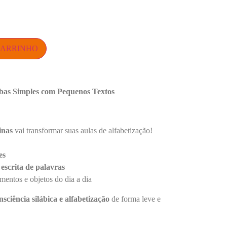
CARRINHO
abas Simples com Pequenos Textos
inas
vai transformar suas aulas de alfabetização!
es
escrita de palavras
imentos e objetos do dia a dia
onsciência silábica e alfabetização
de forma leve e