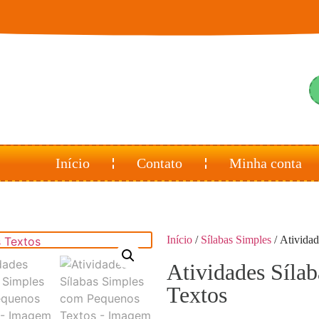
Início
Contato
Minha conta
Início
/
Sílabas Simples
/ Ativida
Atividades Síla
Textos