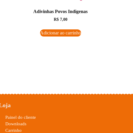
Adivinhas Povos Indigenas
R$
7,00
Adicionar ao carrinho
Loja
Painel do cliente
Downloads
Carrinho