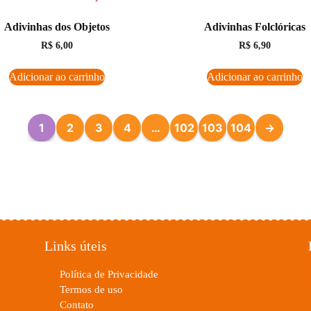
Adivinhas dos Objetos
Adivinhas Folclóricas
R$
6,00
R$
6,90
Adicionar ao carrinho
Adicionar ao carrinho
1
2
3
4
…
102
103
104
→
Links úteis
Política de Privacidade
Termos de uso
Contato