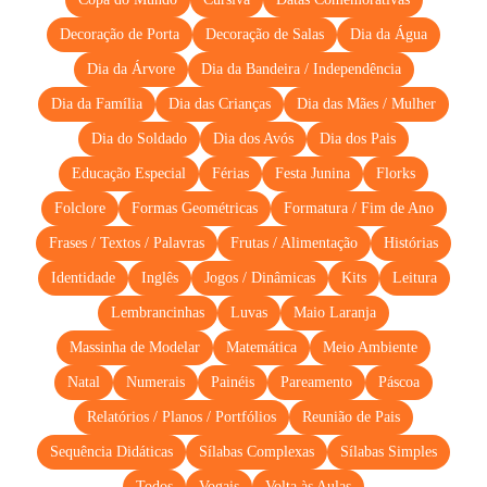
Decoração de Porta
Decoração de Salas
Dia da Água
Dia da Árvore
Dia da Bandeira / Independência
Dia da Família
Dia das Crianças
Dia das Mães / Mulher
Dia do Soldado
Dia dos Avós
Dia dos Pais
Educação Especial
Férias
Festa Junina
Florks
Folclore
Formas Geométricas
Formatura / Fim de Ano
Frases / Textos / Palavras
Frutas / Alimentação
Histórias
Identidade
Inglês
Jogos / Dinâmicas
Kits
Leitura
Lembrancinhas
Luvas
Maio Laranja
Massinha de Modelar
Matemática
Meio Ambiente
Natal
Numerais
Painéis
Pareamento
Páscoa
Relatórios / Planos / Portfólios
Reunião de Pais
Sequência Didáticas
Sílabas Complexas
Sílabas Simples
Todos
Vogais
Volta às Aulas