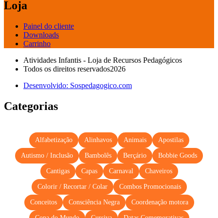
Loja
Painel do cliente
Downloads
Carrinho
Atividades Infantis - Loja de Recursos Pedagógicos
Todos os direitos reservados2026
Desenvolvido: Sospedagogico.com
Categorias
Alfabetização
Alinhavos
Animais
Apostilas
Autismo / Inclusão
Bambolês
Berçário
Bobbie Goods
Cantigas
Capas
Carnaval
Chaveiros
Colorir / Recortar / Colar
Combos Promocionais
Conceitos
Consciência Negra
Coordenação motora
Copa do Mundo
Cursiva
Datas Comemorativas