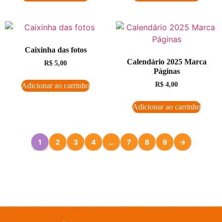
Caixinha das fotos
Calendário 2025 Marca
R$
5,00
Páginas
R$
4,00
Adicionar ao carrinho
Adicionar ao carrinho
1
2
3
4
…
7
8
9
→