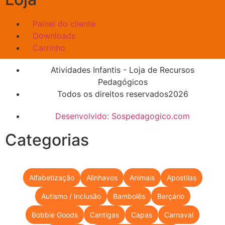
Painel do cliente
Downloads
Carrinho
Atividades Infantis - Loja de Recursos
Pedagógicos
Todos os direitos reservados2026
Desenvolvido: Sospedagogico.com
Categorias
Alfabetização
Alinhavos
Animais
Apostilas
Autismo / Inclusão
Bambolês
Berçário
Bobbie Goods
Cantigas
Capas
Carnaval