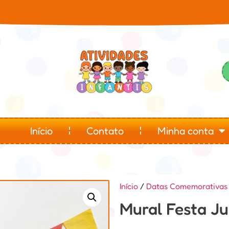
Início
Contato
Minha conta
Início
/
Datas Comemorativas
Mural Festa Ju