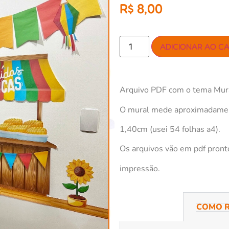
R$
8,00
ADICIONAR AO C
Arquivo PDF com o tema Mura
O mural mede aproximadamen
1,40cm (usei 54 folhas a4).
Os arquivos vão em pdf pront
impressão.
COMO R