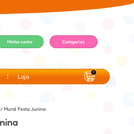
Minha conta
Categorias
0
Loja
/ Mural Festa Junina
nina