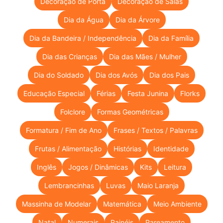
Decoração de Porta
Decoração de Salas
Dia da Água
Dia da Árvore
Dia da Bandeira / Independência
Dia da Família
Dia das Crianças
Dia das Mães / Mulher
Dia do Soldado
Dia dos Avós
Dia dos Pais
Educação Especial
Férias
Festa Junina
Florks
Folclore
Formas Geométricas
Formatura / Fim de Ano
Frases / Textos / Palavras
Frutas / Alimentação
Histórias
Identidade
Inglês
Jogos / Dinâmicas
Kits
Leitura
Lembrancinhas
Luvas
Maio Laranja
Massinha de Modelar
Matemática
Meio Ambiente
Natal
Numerais
Painéis
Pareamento