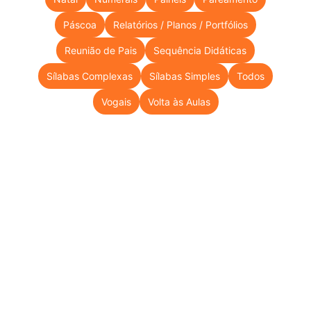
Páscoa
Relatórios / Planos / Portfólios
Reunião de Pais
Sequência Didáticas
Sílabas Complexas
Sílabas Simples
Todos
Vogais
Volta às Aulas