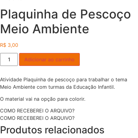
Plaquinha de Pescoço
Meio Ambiente
R$
3,00
Plaquinha
Adicionar ao carrinho
de
Pescoço
Meio
Ambiente
Atividade Plaquinha de pescoço para trabalhar o tema
quantidade
Meio Ambiente com turmas da Educação Infantil.
O material vai na opção para colorir.
COMO RECEBEREI O ARQUIVO?
COMO RECEBEREI O ARQUIVO?
Produtos relacionados