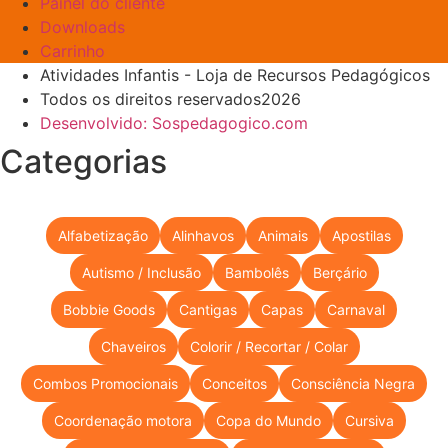
Painel do cliente
Downloads
Carrinho
Atividades Infantis - Loja de Recursos Pedagógicos
Todos os direitos reservados2026
Desenvolvido: Sospedagogico.com
Categorias
Alfabetização
Alinhavos
Animais
Apostilas
Autismo / Inclusão
Bambolês
Berçário
Bobbie Goods
Cantigas
Capas
Carnaval
Chaveiros
Colorir / Recortar / Colar
Combos Promocionais
Conceitos
Consciência Negra
Coordenação motora
Copa do Mundo
Cursiva