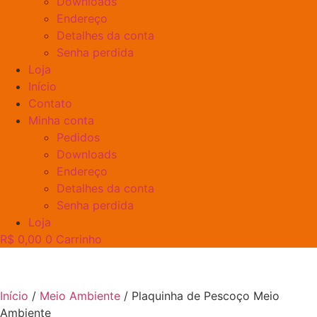
Downloads
Endereço
Detalhes da conta
Senha perdida
Loja
Início
Contato
Minha conta
Pedidos
Downloads
Endereço
Detalhes da conta
Senha perdida
Loja
R$
0,00
0
Carrinho
Início
/
Meio Ambiente
/ Plaquinha de Pescoço Meio
Ambiente