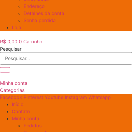
Endereço
Detalhes da conta
Senha perdida
Loja
R$
0,00
0
Carrinho
Pesquisar
Minha conta
Categorias
Facebook
Pinterest
Youtube
Instagram
Whatsapp
Início
Contato
Minha conta
Pedidos