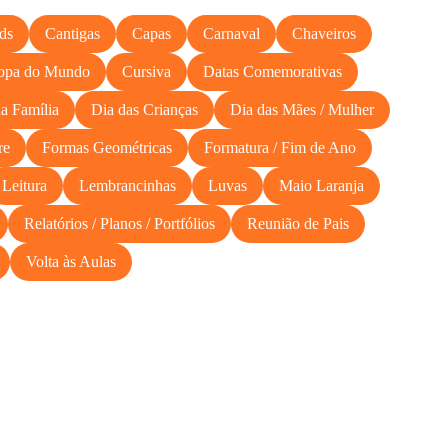
ds
Cantigas
Capas
Carnaval
Chaveiros
opa do Mundo
Cursiva
Datas Comemorativas
a Família
Dia das Crianças
Dia das Mães / Mulher
re
Formas Geométricas
Formatura / Fim de Ano
Leitura
Lembrancinhas
Luvas
Maio Laranja
Relatórios / Planos / Portfólios
Reunião de Pais
Volta às Aulas