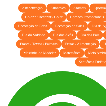
Alfabetização
Alinhavos
Animais
Apostila
Colorir / Recortar / Colar
Combos Promocionais
Decoração de Porta
Decoração de Salas
Dia da Á
Dia do Soldado
Dia dos Avós
Dia dos Pais
Frases / Textos / Palavras
Frutas / Alimentação
H
Massinha de Modelar
Matemática
Meio Ambie
Sequência Didátic