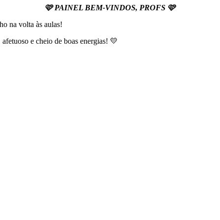
🩷 PAINEL BEM-VINDOS, PROFS 🩷
o na volta às aulas!
fetuoso e cheio de boas energias! 💛