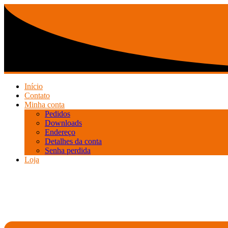
Ir
para
o
conteúdo
Início
Contato
Minha conta
Pedidos
Downloads
Endereço
Detalhes da conta
Senha perdida
Loja