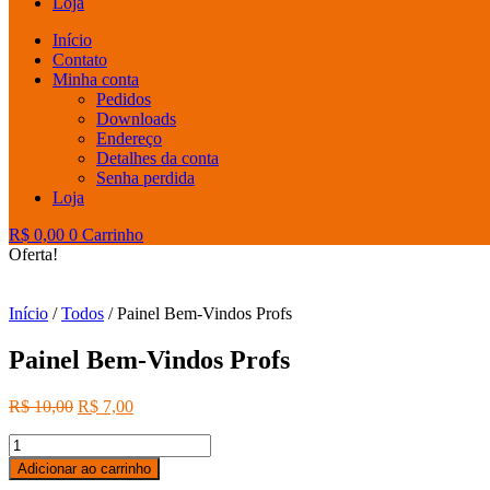
Loja
Início
Contato
Minha conta
Pedidos
Downloads
Endereço
Detalhes da conta
Senha perdida
Loja
R$
0,00
0
Carrinho
Oferta!
Início
/
Todos
/ Painel Bem-Vindos Profs
Painel Bem-Vindos Profs
O
O
R$
10,00
R$
7,00
preço
preço
Painel
original
atual
Bem-
era:
é:
Adicionar ao carrinho
Vindos
R$ 10,00.
R$ 7,00.