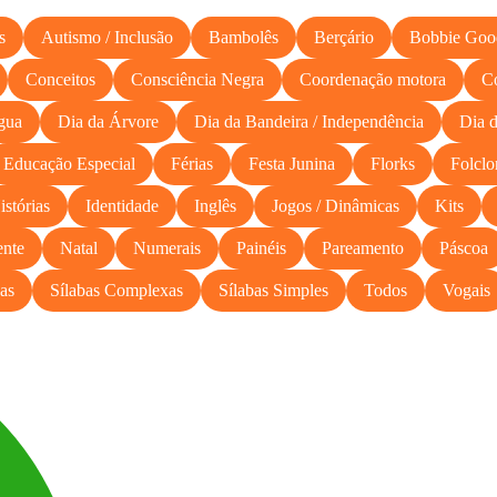
s
Autismo / Inclusão
Bambolês
Berçário
Bobbie Goo
Conceitos
Consciência Negra
Coordenação motora
C
gua
Dia da Árvore
Dia da Bandeira / Independência
Dia d
Educação Especial
Férias
Festa Junina
Florks
Folclo
istórias
Identidade
Inglês
Jogos / Dinâmicas
Kits
nte
Natal
Numerais
Painéis
Pareamento
Páscoa
as
Sílabas Complexas
Sílabas Simples
Todos
Vogais