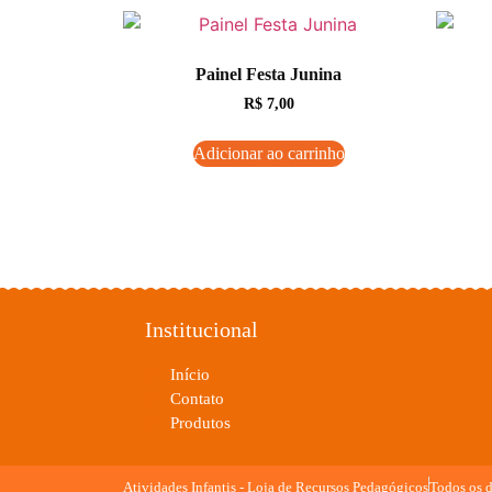
Painel Festa Junina
R$
7,00
Adicionar ao carrinho
Institucional
Início
Contato
Produtos
Atividades Infantis - Loja de Recursos Pedagógicos
Todos os d