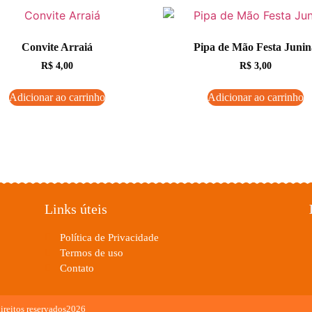
Convite Arraiá
Pipa de Mão Festa Junin
R$
4,00
R$
3,00
Adicionar ao carrinho
Adicionar ao carrinho
Links úteis
Política de Privacidade
Termos de uso
Contato
ireitos reservados2026