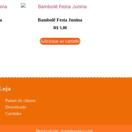
a
Bambolê Festa Junina
R$
5,00
Adicionar ao carrinho
Loja
Painel do cliente
Downloads
Carrinho
Desenvolvido: Sospedagogico.com