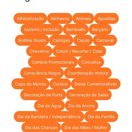
Alfabetização
Alinhavos
Animais
Apostilas
Autismo / Inclusão
Bambolês
Berçário
Bobbie Goods
Cantigas
Capas
Carnaval
Chaveiros
Colorir / Recortar / Colar
Combos Promocionais
Conceitos
Consciência Negra
Coordenação motora
Copa do Mundo
Cursiva
Datas Comemorativas
Decoração de Porta
Decoração de Salas
Dia da Água
Dia da Árvore
Dia da Bandeira / Independência
Dia da Família
Dia das Crianças
Dia das Mães / Mulher