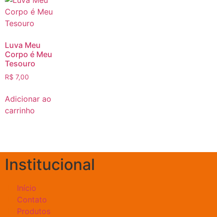
Luva Meu
Corpo é Meu
Tesouro
R$
7,00
Adicionar ao
carrinho
Institucional
Início
Contato
Produtos