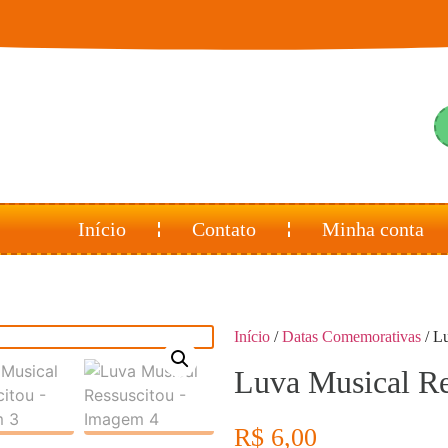
Início
Contato
Minha conta
Início
/
Datas Comemorativas
/ L
Luva Musical Re
R$
6,00