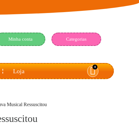
Minha conta
Categorias
0
Loja
uva Musical Ressuscitou
ssuscitou