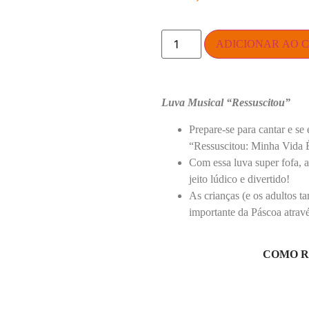
ADICIONAR AO 
Luva Musical “Ressuscitou”
Prepare-se para cantar e s
“Ressuscitou: Minha Vida
Com essa luva super fofa, a
jeito lúdico e divertido!
As crianças (e os adultos 
importante da Páscoa atravé
COMO R