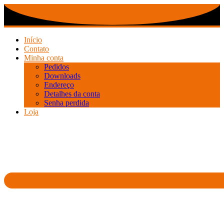
Ir
para
o
conteúdo
Início
Contato
Minha conta
Pedidos
Downloads
Endereço
Detalhes da conta
Senha perdida
Loja