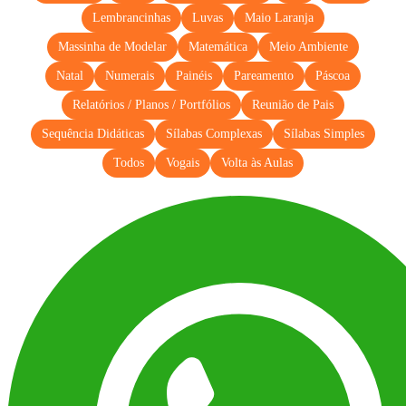
Lembrancinhas
Luvas
Maio Laranja
Massinha de Modelar
Matemática
Meio Ambiente
Natal
Numerais
Painéis
Pareamento
Páscoa
Relatórios / Planos / Portfólios
Reunião de Pais
Sequência Didáticas
Sílabas Complexas
Sílabas Simples
Todos
Vogais
Volta às Aulas