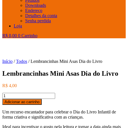
Pedidos
Downloads
Endereço
Detalhes da conta
Senha perdida
Loja
R$
0,00
0
Carrinho
Início
/
Todos
/ Lembrancinhas Mini Asas Dia do Livro
Lembrancinhas Mini Asas Dia do Livro
R$
4,00
Lembrancinhas
Mini
Adicionar ao carrinho
Asas
Dia
Um recurso encantador para celebrar o Dia do Livro Infantil de
do
forma criativa e significativa com as crianças.
Livro
quantidade
Ideal para incentivar o gosto pela leitura e tornar a data ainda mais