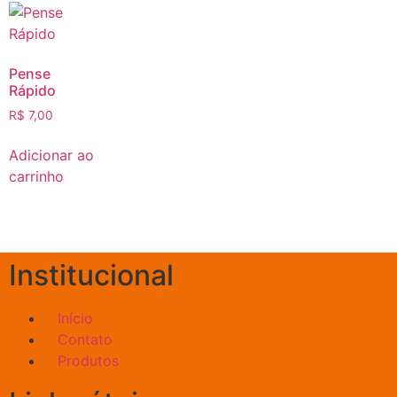
Pense
Rápido
R$
7,00
Adicionar ao
carrinho
Institucional
Início
Contato
Produtos