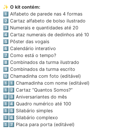
✨
O kit contém:
1️⃣ Alfabeto de parede nas 4 formas
2️⃣ Cartaz alfabeto de bolso ilustrado
3️⃣ Numerais e quantidades até 20
4️⃣ Cartaz numerais de dedinhos até 10
5️⃣ Pôster das vogais
6️⃣ Calendário interativo
7️⃣ Como está o tempo?
8️⃣ Combinados da turma ilustrado
9️⃣ Combinados da turma escrito
🔟 Chamadinha com foto (editável)
1️⃣1️⃣ Chamadinha com nome (editável)
1️⃣2️⃣ Cartaz “Quantos Somos?”
1️⃣3️⃣ Aniversariantes do mês
1️⃣4️⃣ Quadro numérico até 100
1️⃣5️⃣ Silabário simples
1️⃣6️⃣ Silabário complexo
1️⃣7️⃣ Placa para porta (editável)