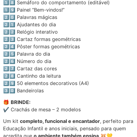
1️⃣8️⃣ Semáforo do comportamento (editável)
1️⃣9️⃣ Painel “Bem-vindos!”
2️⃣0️⃣ Palavras mágicas
2️⃣1️⃣ Ajudantes do dia
2️⃣2️⃣ Relógio interativo
2️⃣3️⃣ Cartaz formas geométricas
2️⃣4️⃣ Pôster formas geométricas
2️⃣5️⃣ Palavra do dia
2️⃣6️⃣ Número do dia
2️⃣7️⃣ Cartaz das cores
2️⃣8️⃣ Cantinho da leitura
2️⃣9️⃣ 50 elementos decorativos (A4)
3️⃣0️⃣ Bandeirolas
🎁
BRINDE:
✔️ Crachás de mesa – 2 modelos
Um kit
completo, funcional e encantador
, perfeito para
Educação Infantil e anos iniciais, pensado para quem
acredita que
o ambiente também ensina
🐹💛