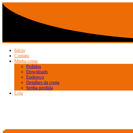
Ir
para
o
conteúdo
Início
Contato
Minha conta
Pedidos
Downloads
Endereço
Detalhes da conta
Senha perdida
Loja