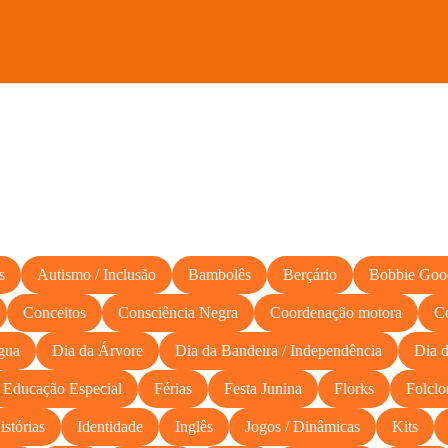
s
Autismo / Inclusão
Bambolês
Berçário
Bobbie Goo
Conceitos
Consciência Negra
Coordenação motora
C
gua
Dia da Árvore
Dia da Bandeira / Independência
Dia d
Educação Especial
Férias
Festa Junina
Florks
Folclo
istórias
Identidade
Inglês
Jogos / Dinâmicas
Kits