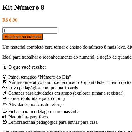
Kit Número 8
R$
6,90
Kit
Número
Adicionar ao carrinho
8
quantidade
Um material completo para tornar o ensino do número 8 mais leve, dive
Ideal para trabalhar o reconhecimento do numeral, a noção de quantid
📄
O que você recebe:
🎯 Painel temático “Número do Dia”
🔢 Número interativo com poema rimado + quantidade + treino do tr
🧤 Luva pedagógica com poema + cards
📌 Cartazes para atividades em grupo (explorar, pintar e registrar)
👑 Coroa (colorida e para colorir)
✏️ Atividades práticas de reforço
🧩 Fichas para modelagem com massinha
📸 Plaquinhas para fotos
🎁 Lembrancinha pedagógica para enviar para casa