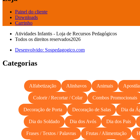
Painel do cliente
Downloads
Carrinho
Atividades Infantis - Loja de Recursos Pedagógicos
Todos os direitos reservados2026
Desenvolvido: Sospedagogico.com
Categorias
Alfabetização
Alinhavos
Animais
Apostila
Colorir / Recortar / Colar
Combos Promocionais
Decoração de Porta
Decoração de Salas
Dia da Á
Dia do Soldado
Dia dos Avós
Dia dos Pais
Frases / Textos / Palavras
Frutas / Alimentação
H