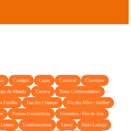
ds
Cantigas
Capas
Carnaval
Chaveiros
opa do Mundo
Cursiva
Datas Comemorativas
a Família
Dia das Crianças
Dia das Mães / Mulher
re
Formas Geométricas
Formatura / Fim de Ano
Leitura
Lembrancinhas
Luvas
Maio Laranja