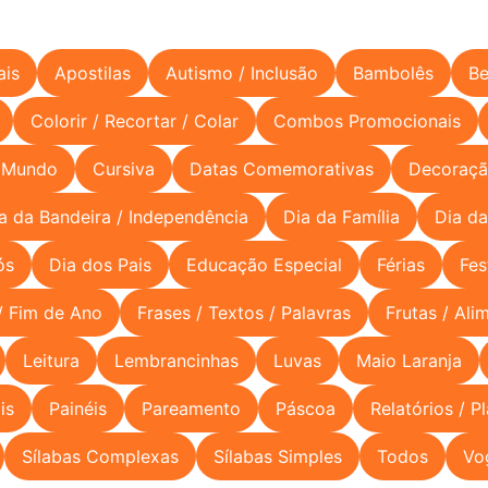
ais
Apostilas
Autismo / Inclusão
Bambolês
Be
Colorir / Recortar / Colar
Combos Promocionais
 Mundo
Cursiva
Datas Comemorativas
Decoraçã
a da Bandeira / Independência
Dia da Família
Dia da
ós
Dia dos Pais
Educação Especial
Férias
Fes
/ Fim de Ano
Frases / Textos / Palavras
Frutas / Ali
Leitura
Lembrancinhas
Luvas
Maio Laranja
is
Painéis
Pareamento
Páscoa
Relatórios / P
Sílabas Complexas
Sílabas Simples
Todos
Vo