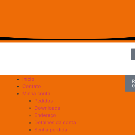
Início
R
0
Contato
Minha conta
Pedidos
Downloads
Endereço
Detalhes da conta
Senha perdida