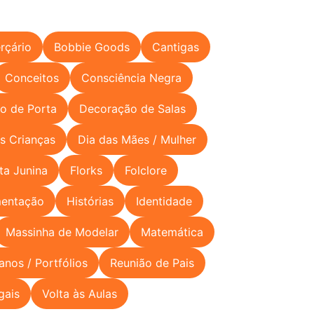
rçário
Bobbie Goods
Cantigas
Conceitos
Consciência Negra
o de Porta
Decoração de Salas
s Crianças
Dia das Mães / Mulher
ta Junina
Florks
Folclore
mentação
Histórias
Identidade
Massinha de Modelar
Matemática
lanos / Portfólios
Reunião de Pais
gais
Volta às Aulas