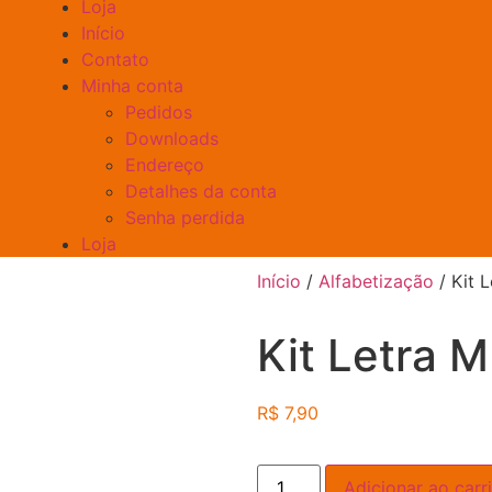
Loja
Início
Contato
Minha conta
Pedidos
Downloads
Endereço
Detalhes da conta
Senha perdida
Loja
Início
/
Alfabetização
/ Kit 
Kit Letra M
R$
7,90
Adicionar ao carr