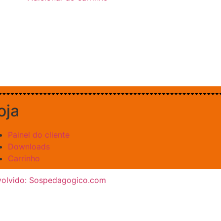
oja
Painel do cliente
Downloads
Carrinho
olvido: Sospedagogico.com