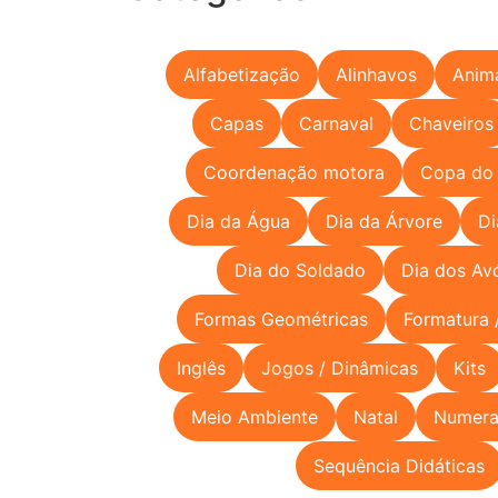
Alfabetização
Alinhavos
Anim
Capas
Carnaval
Chaveiros
Coordenação motora
Copa do
Dia da Água
Dia da Árvore
Di
Dia do Soldado
Dia dos Av
Formas Geométricas
Formatura 
Inglês
Jogos / Dinâmicas
Kits
Meio Ambiente
Natal
Numera
Sequência Didáticas