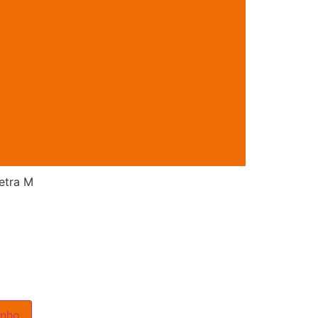
Letra M
inho