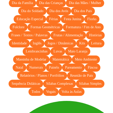
Dia da Família
Dia das Crianças
Dia das Mães / Mulher
Dia do Soldado
Dia dos Avós
Dia dos Pais
Educação Especial
Férias
Festa Junina
Florks
Folclore
Formas Geométricas
Formatura / Fim de Ano
Frases / Textos / Palavras
Frutas / Alimentação
Histórias
Identidade
Inglês
Jogos / Dinâmicas
Kits
Leitura
Lembrancinhas
Luvas
Maio Laranja
Massinha de Modelar
Matemática
Meio Ambiente
Natal
Numerais
Painéis
Pareamento
Páscoa
Relatórios / Planos / Portfólios
Reunião de Pais
Sequência Didáticas
Sílabas Complexas
Sílabas Simples
Todos
Vogais
Volta às Aulas