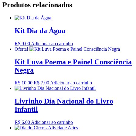
Produtos relacionados
Kit Dia da Água
R$
9,00
Adicionar ao carrinho
Oferta!
Kit Luva Poema e Painel Consciência
Negra
O
O
R$
10,00
R$
7,00
Adicionar ao carrinho
preço
preço
original
atual
era:
é:
Livrinho Dia Nacional do Livro
R$ 10,00.
R$ 7,00.
Infantil
R$
6,00
Adicionar ao carrinho