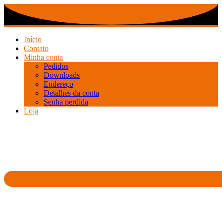
Ir
para
o
conteúdo
Início
Contato
Minha conta
Pedidos
Downloads
Endereço
Detalhes da conta
Senha perdida
Loja