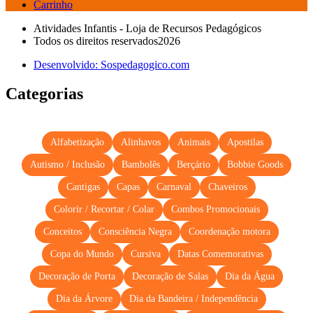
Carrinho
Atividades Infantis - Loja de Recursos Pedagógicos
Todos os direitos reservados2026
Desenvolvido: Sospedagogico.com
Categorias
Alfabetização
Alinhavos
Animais
Apostilas
Autismo / Inclusão
Bambolês
Berçário
Bobbie Goods
Cantigas
Capas
Carnaval
Chaveiros
Colorir / Recortar / Colar
Combos Promocionais
Conceitos
Consciência Negra
Coordenação motora
Copa do Mundo
Cursiva
Datas Comemorativas
Decoração de Porta
Decoração de Salas
Dia da Água
Dia da Árvore
Dia da Bandeira / Independência