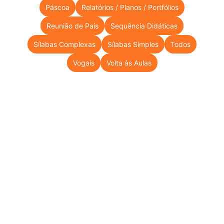
Páscoa
Relatórios / Planos / Portfólios
Reunião de Pais
Sequência Didáticas
Sílabas Complexas
Sílabas Simples
Todos
Vogais
Volta às Aulas