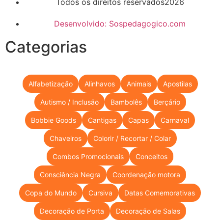
Todos os direitos reservados2026
Desenvolvido: Sospedagogico.com
Categorias
Alfabetização
Alinhavos
Animais
Apostilas
Autismo / Inclusão
Bambolês
Berçário
Bobbie Goods
Cantigas
Capas
Carnaval
Chaveiros
Colorir / Recortar / Colar
Combos Promocionais
Conceitos
Consciência Negra
Coordenação motora
Copa do Mundo
Cursiva
Datas Comemorativas
Decoração de Porta
Decoração de Salas