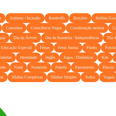
s
Autismo / Inclusão
Bambolês
Berçário
Bobbie Goo
Conceitos
Consciência Negra
Coordenação motora
C
gua
Dia da Árvore
Dia da Bandeira / Independência
Dia d
Educação Especial
Férias
Festa Junina
Florks
Folclo
istórias
Identidade
Inglês
Jogos / Dinâmicas
Kits
nte
Natal
Numerais
Painéis
Pareamento
Páscoa
as
Sílabas Complexas
Sílabas Simples
Todos
Vogais