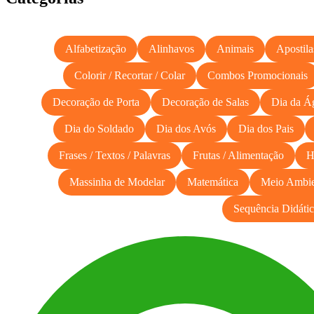
Alfabetização
Alinhavos
Animais
Apostila
Colorir / Recortar / Colar
Combos Promocionais
Decoração de Porta
Decoração de Salas
Dia da Á
Dia do Soldado
Dia dos Avós
Dia dos Pais
Frases / Textos / Palavras
Frutas / Alimentação
H
Massinha de Modelar
Matemática
Meio Ambie
Sequência Didátic