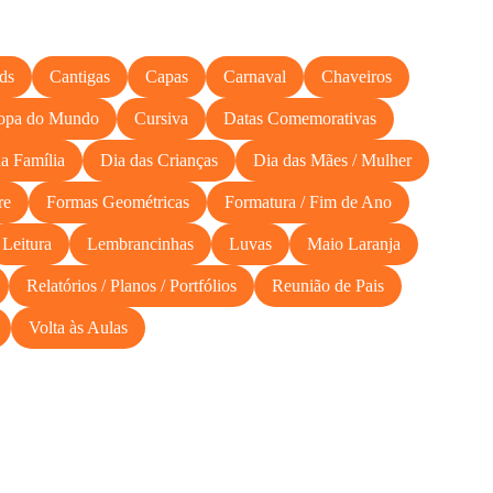
ds
Cantigas
Capas
Carnaval
Chaveiros
opa do Mundo
Cursiva
Datas Comemorativas
a Família
Dia das Crianças
Dia das Mães / Mulher
re
Formas Geométricas
Formatura / Fim de Ano
Leitura
Lembrancinhas
Luvas
Maio Laranja
Relatórios / Planos / Portfólios
Reunião de Pais
Volta às Aulas