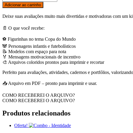
para
Adicionar ao carrinho
Avaliação
Tema
Deixe suas avaliações muito mais divertidas e motivadoras com um kit
Copa
do
📄 O que você recebe:
Mundo
quantidade
⚽ Figurinhas no tema Copa do Mundo
🐼 Personagens infantis e futebolísticos
📝 Modelos com espaço para nota
🏅 Mensagens motivacionais de incentivo
🎨 Arquivos coloridos prontos para imprimir e recortar
Perfeito para avaliações, atividades, cadernos e portfólios, valorizand
📥 Arquivo em PDF – pronto para imprimir e usar.
COMO RECEBEREI O ARQUIVO?
COMO RECEBEREI O ARQUIVO?
Produtos relacionados
Oferta!