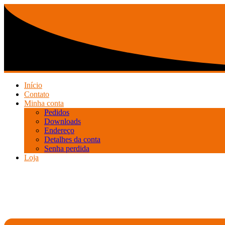
Ir
para
o
conteúdo
Início
Contato
Minha conta
Pedidos
Downloads
Endereço
Detalhes da conta
Senha perdida
Loja