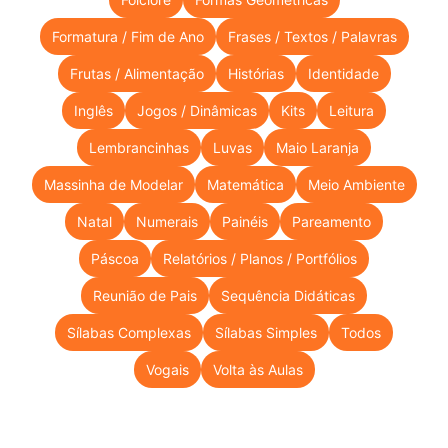
Formatura / Fim de Ano
Frases / Textos / Palavras
Frutas / Alimentação
Histórias
Identidade
Inglês
Jogos / Dinâmicas
Kits
Leitura
Lembrancinhas
Luvas
Maio Laranja
Massinha de Modelar
Matemática
Meio Ambiente
Natal
Numerais
Painéis
Pareamento
Páscoa
Relatórios / Planos / Portfólios
Reunião de Pais
Sequência Didáticas
Sílabas Complexas
Sílabas Simples
Todos
Vogais
Volta às Aulas