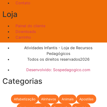
Contato
Loja
Painel do cliente
Downloads
Carrinho
Atividades Infantis - Loja de Recursos
Pedagógicos
Todos os direitos reservados2026
Desenvolvido: Sospedagogico.com
Categorias
Alfabetização
Alinhavos
Animais
Apostilas