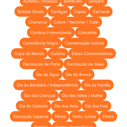
Autismo / Inclusão
Bambolês
Berçário
Bobbie Goods
Cantigas
Capas
Carnaval
Chaveiros
Colorir / Recortar / Colar
Combos Promocionais
Conceitos
Consciência Negra
Coordenação motora
Copa do Mundo
Cursiva
Datas Comemorativas
Decoração de Porta
Decoração de Salas
Dia da Água
Dia da Árvore
Dia da Bandeira / Independência
Dia da Família
Dia das Crianças
Dia das Mães / Mulher
Dia do Soldado
Dia dos Avós
Dia dos Pais
Educação Especial
Férias
Festa Junina
Florks
Folclore
Formas Geométricas