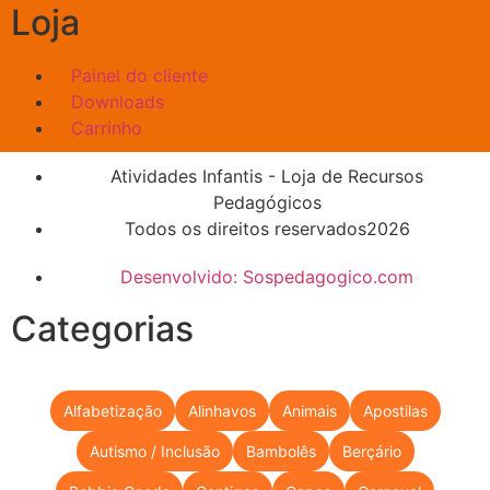
Loja
Painel do cliente
Downloads
Carrinho
Atividades Infantis - Loja de Recursos
Pedagógicos
Todos os direitos reservados2026
Desenvolvido: Sospedagogico.com
Categorias
Alfabetização
Alinhavos
Animais
Apostilas
Autismo / Inclusão
Bambolês
Berçário