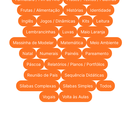
Frutas / Alimentação
Histórias
Identidade
Inglês
Jogos / Dinâmicas
Kits
Leitura
Lembrancinhas
Luvas
Maio Laranja
Massinha de Modelar
Matemática
Meio Ambiente
Natal
Numerais
Painéis
Pareamento
Páscoa
Relatórios / Planos / Portfólios
Reunião de Pais
Sequência Didáticas
Sílabas Complexas
Sílabas Simples
Todos
Vogais
Volta às Aulas