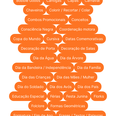
Bobbie Goods
Cantigas
Capas
Carnaval
Chaveiros
Colorir / Recortar / Colar
Combos Promocionais
Conceitos
Consciência Negra
Coordenação motora
Copa do Mundo
Cursiva
Datas Comemorativas
Decoração de Porta
Decoração de Salas
Dia da Água
Dia da Árvore
Dia da Bandeira / Independência
Dia da Família
Dia das Crianças
Dia das Mães / Mulher
Dia do Soldado
Dia dos Avós
Dia dos Pais
Educação Especial
Férias
Festa Junina
Florks
Folclore
Formas Geométricas
Formatura / Fim de Ano
Frases / Textos / Palavras