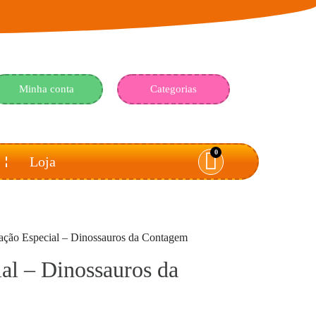
Minha conta
Categorias
0
Loja
ação Especial – Dinossauros da Contagem
al – Dinossauros da