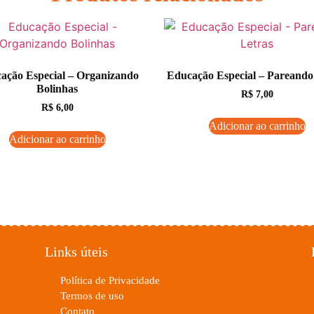
ação Especial – Organizando
Educação Especial – Pareando
Bolinhas
R$
7,00
R$
6,00
Adicionar ao carrinho
Adicionar ao carrinho
Links úteis
Política de Privacidade
Termos de uso
Contato