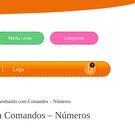
Minha conta
Categorias
0
Loja
senhando com Comandos – Números
m Comandos – Números