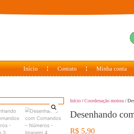
Início
Contato
Minha conta
Início
/
Coordenação motora
/ De
Desenhando co
R$
5,90