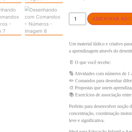
ADICIONAR AO 
Um material lúdico e criativo par
a aprendizagem através do desen
📄 O que você recebe:
🔢 Atividades com números de 1 
✏️ Comandos para desenhar difer
🎨 Propostas que unem aprendizag
📚 Exercícios de associação entr
Perfeito para desenvolver noção 
concentração, coordenação motora,
leve e significativa.
Ideal para Educação Infantil e An