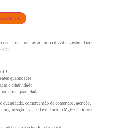
CARRINHO
a ensinar os números de forma divertida, estimulando
ho! ✨
a 10
entes quantidades
em e criatividade
e número e quantidade
de quantidade, compreensão de comandos, atenção,
 organização espacial e raciocínio lógico de forma
os Iniciais do Ensino Fundamental.