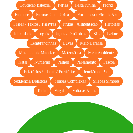
Educação Especial
Férias
Festa Junina
Florks
Folclore
Formas Geométricas
Formatura / Fim de Ano
Frases / Textos / Palavras
Frutas / Alimentação
Histórias
Identidade
Inglês
Jogos / Dinâmicas
Kits
Leitura
Lembrancinhas
Luvas
Maio Laranja
Massinha de Modelar
Matemática
Meio Ambiente
Natal
Numerais
Painéis
Pareamento
Páscoa
Relatórios / Planos / Portfólios
Reunião de Pais
Sequência Didáticas
Sílabas Complexas
Sílabas Simples
Todos
Vogais
Volta às Aulas