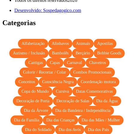
Todos os direitos reservados2026
Desenvolvido: Sospedagogico.com
Categorias
Alfabetização
Alinhavos
Animais
Apostilas
Autismo / Inclusão
Bambolês
Berçário
Bobbie Goods
Cantigas
Capas
Carnaval
Chaveiros
Colorir / Recortar / Colar
Combos Promocionais
Conceitos
Consciência Negra
Coordenação motora
Copa do Mundo
Cursiva
Datas Comemorativas
Decoração de Porta
Decoração de Salas
Dia da Água
Dia da Árvore
Dia da Bandeira / Independência
Dia da Família
Dia das Crianças
Dia das Mães / Mulher
Dia do Soldado
Dia dos Avós
Dia dos Pais