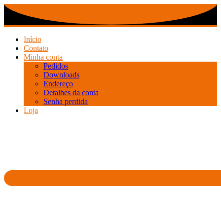
Ir
para
o
conteúdo
Início
Contato
Minha conta
Pedidos
Downloads
Endereço
Detalhes da conta
Senha perdida
Loja