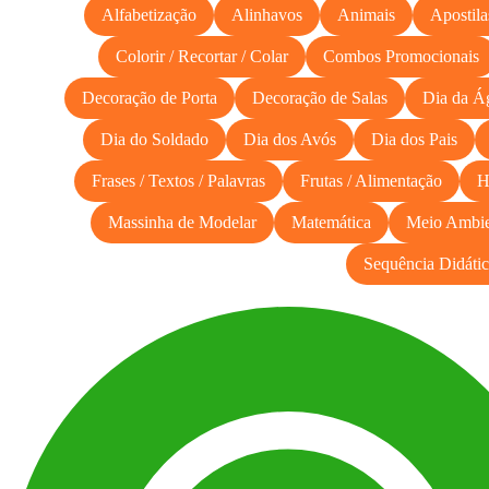
Alfabetização
Alinhavos
Animais
Apostila
Colorir / Recortar / Colar
Combos Promocionais
Decoração de Porta
Decoração de Salas
Dia da Á
Dia do Soldado
Dia dos Avós
Dia dos Pais
Frases / Textos / Palavras
Frutas / Alimentação
H
Massinha de Modelar
Matemática
Meio Ambie
Sequência Didátic