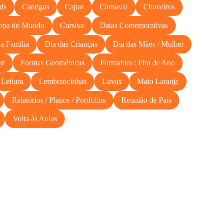
ds
Cantigas
Capas
Carnaval
Chaveiros
opa do Mundo
Cursiva
Datas Comemorativas
a Família
Dia das Crianças
Dia das Mães / Mulher
re
Formas Geométricas
Formatura / Fim de Ano
Leitura
Lembrancinhas
Luvas
Maio Laranja
Relatórios / Planos / Portfólios
Reunião de Pais
Volta às Aulas