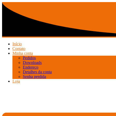
Ir
para
o
conteúdo
Início
Contato
Minha conta
Pedidos
Downloads
Endereço
Detalhes da conta
Senha perdida
Loja