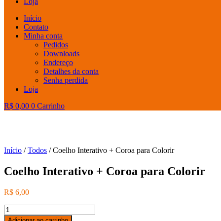
Loja
Início
Contato
Minha conta
Pedidos
Downloads
Endereço
Detalhes da conta
Senha perdida
Loja
R$
0,00
0
Carrinho
Início
/
Todos
/ Coelho Interativo + Coroa para Colorir
Coelho Interativo + Coroa para Colorir
R$
6,00
Coelho
Interativo
Adicionar ao carrinho