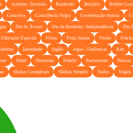
s
Autismo / Inclusão
Bambolês
Berçário
Bobbie Goo
Conceitos
Consciência Negra
Coordenação motora
C
gua
Dia da Árvore
Dia da Bandeira / Independência
Dia d
Educação Especial
Férias
Festa Junina
Florks
Folclo
istórias
Identidade
Inglês
Jogos / Dinâmicas
Kits
nte
Natal
Numerais
Painéis
Pareamento
Páscoa
as
Sílabas Complexas
Sílabas Simples
Todos
Vogais