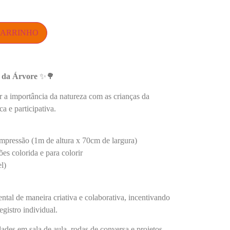
CARRINHO
a da Árvore
✨🌳
r a importância da natureza com as crianças da
ca e participativa.
mpressão (1m de altura x 70cm de largura)
es colorida e para colorir
l)
tal de maneira criativa e colaborativa, incentivando
gistro individual.
dades em sala de aula, rodas de conversa e projetos