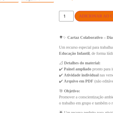
ADICIONAR AO 
🌳✨
Cartaz Colaborativo – Di
Um recurso especial para trabalha
Educação Infantil
, de forma lúdi
📐
Detalhes do material:
✔️
Painel ampliado
pronto para i
✔️
Atividade individual
nas versõ
✔️
Arquivo em PDF
(não editáve
🎯
Objetivo:
Promover a conscientização ambien
o trabalho em grupo e também o re
🌟 Um recurso perfeito para ativi