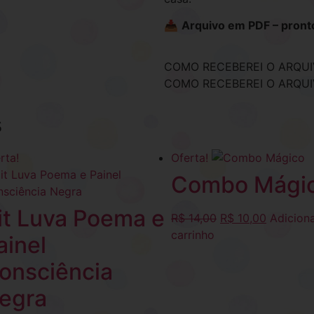
📥
Arquivo em PDF – pronto
COMO RECEBEREI O ARQUI
COMO RECEBEREI O ARQUI
s
rta!
Oferta!
Combo Mági
it Luva Poema e
R$
14,00
R$
10,00
Adicion
carrinho
ainel
onsciência
egra