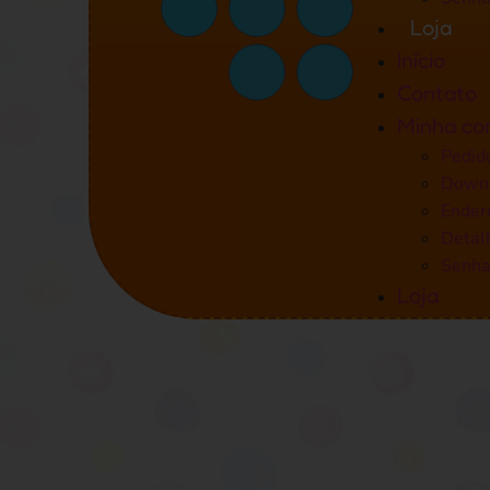
Loja
Início
Contato
Minha co
Pedid
Down
Ender
Detal
Senha
Loja