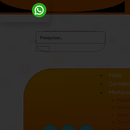
Início
Contato
Minha c
Pedid
Down
Ender
Detal
Senha