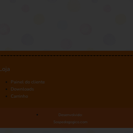
Loja
Painel do cliente
Downloads
Carrinho
Desenvolvido:
Sospedagogico.com