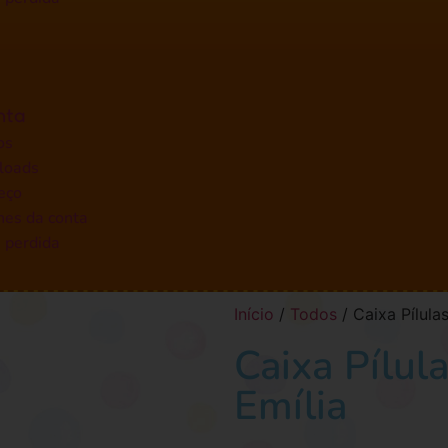
nta
os
loads
eço
hes da conta
 perdida
Início
/
Todos
/ Caixa Pílula
Caixa Pílul
Emília