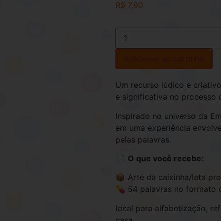
R$
7,90
Adicionar ao carrinho
Um recurso lúdico e criativo
e significativa no processo 
Inspirado no universo da Em
em uma experiência envolve
pelas palavras.
📄
O que você recebe:
📦 Arte da caixinha/lata pr
💊 54 palavras no formato d
Ideal para alfabetização, r
casa.