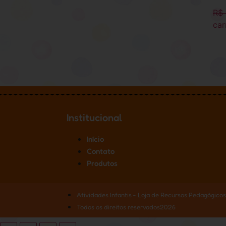
R$
car
Institucional
Início
Contato
Produtos
Atividades Infantis - Loja de Recursos Pedagógicos
Todos os direitos reservados2026