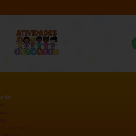
onta
os
loads
eço
hes da conta
 perdida