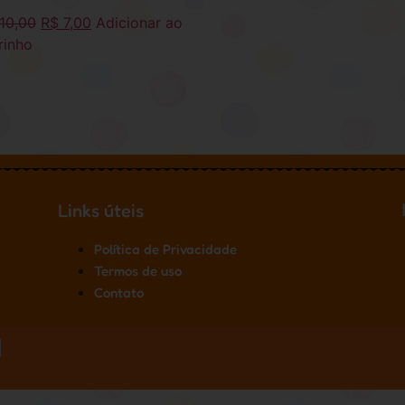
10,00
R$
7,00
Adicionar ao
rinho
Links úteis
Política de Privacidade
Termos de uso
Contato