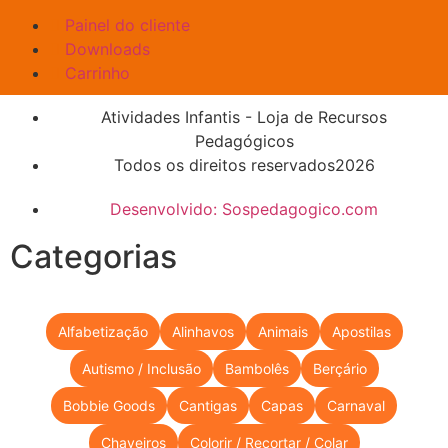
Painel do cliente
Downloads
Carrinho
Atividades Infantis - Loja de Recursos
Pedagógicos
Todos os direitos reservados2026
Desenvolvido: Sospedagogico.com
Categorias
Alfabetização
Alinhavos
Animais
Apostilas
Autismo / Inclusão
Bambolês
Berçário
Bobbie Goods
Cantigas
Capas
Carnaval
Chaveiros
Colorir / Recortar / Colar