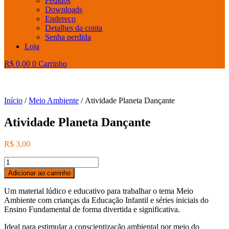
Pedidos
Downloads
Endereço
Detalhes da conta
Senha perdida
Loja
R$
0,00
0
Carrinho
Início
/
Meio Ambiente
/ Atividade Planeta Dançante
Atividade Planeta Dançante
R$
3,00
Atividade
Planeta
Adicionar ao carrinho
Dançante
quantidade
Um material lúdico e educativo para trabalhar o tema Meio
Ambiente com crianças da Educação Infantil e séries iniciais do
Ensino Fundamental de forma divertida e significativa.
Ideal para estimular a conscientização ambiental por meio do