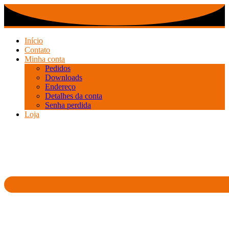
Ir
para
o
conteúdo
Início
Contato
Minha conta
Pedidos
Downloads
Endereço
Detalhes da conta
Senha perdida
Loja