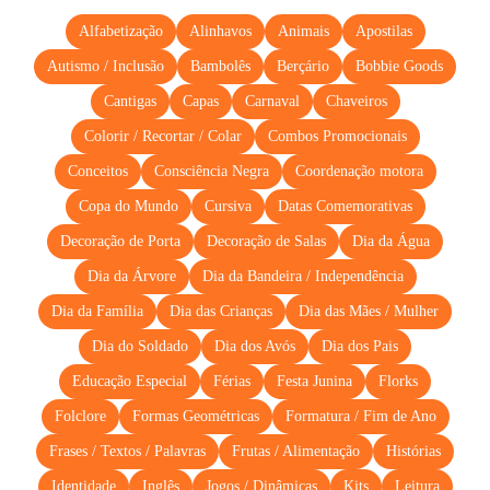
Alfabetização
Alinhavos
Animais
Apostilas
Autismo / Inclusão
Bambolês
Berçário
Bobbie Goods
Cantigas
Capas
Carnaval
Chaveiros
Colorir / Recortar / Colar
Combos Promocionais
Conceitos
Consciência Negra
Coordenação motora
Copa do Mundo
Cursiva
Datas Comemorativas
Decoração de Porta
Decoração de Salas
Dia da Água
Dia da Árvore
Dia da Bandeira / Independência
Dia da Família
Dia das Crianças
Dia das Mães / Mulher
Dia do Soldado
Dia dos Avós
Dia dos Pais
Educação Especial
Férias
Festa Junina
Florks
Folclore
Formas Geométricas
Formatura / Fim de Ano
Frases / Textos / Palavras
Frutas / Alimentação
Histórias
Identidade
Inglês
Jogos / Dinâmicas
Kits
Leitura