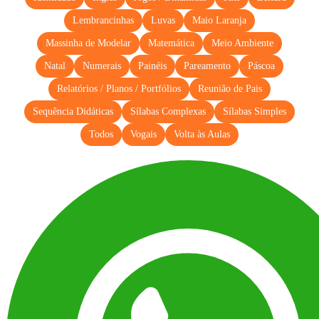
Lembrancinhas
Luvas
Maio Laranja
Massinha de Modelar
Matemática
Meio Ambiente
Natal
Numerais
Painéis
Pareamento
Páscoa
Relatórios / Planos / Portfólios
Reunião de Pais
Sequência Didáticas
Sílabas Complexas
Sílabas Simples
Todos
Vogais
Volta às Aulas