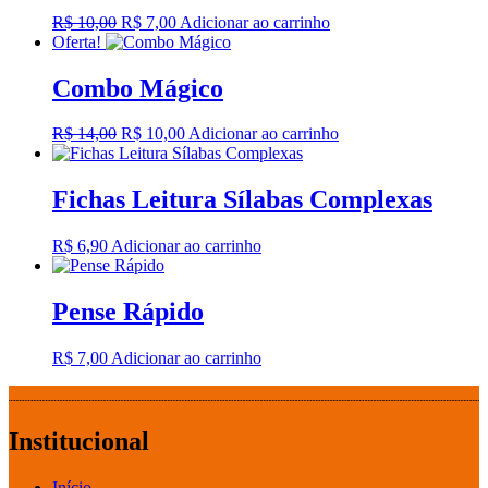
O
O
R$
10,00
R$
7,00
Adicionar ao carrinho
preço
preço
Oferta!
original
atual
era:
é:
Combo Mágico
R$ 10,00.
R$ 7,00.
O
O
R$
14,00
R$
10,00
Adicionar ao carrinho
preço
preço
original
atual
era:
é:
Fichas Leitura Sílabas Complexas
R$ 14,00.
R$ 10,00.
R$
6,90
Adicionar ao carrinho
Pense Rápido
R$
7,00
Adicionar ao carrinho
Institucional
Início