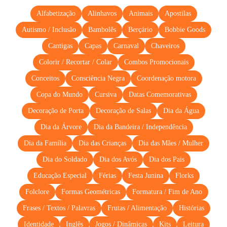
Alfabetização
Alinhavos
Animais
Apostilas
Autismo / Inclusão
Bambolês
Berçário
Bobbie Goods
Cantigas
Capas
Carnaval
Chaveiros
Colorir / Recortar / Colar
Combos Promocionais
Conceitos
Consciência Negra
Coordenação motora
Copa do Mundo
Cursiva
Datas Comemorativas
Decoração de Porta
Decoração de Salas
Dia da Água
Dia da Árvore
Dia da Bandeira / Independência
Dia da Família
Dia das Crianças
Dia das Mães / Mulher
Dia do Soldado
Dia dos Avós
Dia dos Pais
Educação Especial
Férias
Festa Junina
Florks
Folclore
Formas Geométricas
Formatura / Fim de Ano
Frases / Textos / Palavras
Frutas / Alimentação
Histórias
Identidade
Inglês
Jogos / Dinâmicas
Kits
Leitura