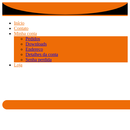
Ir
para
o
conteúdo
Início
Contato
Minha conta
Pedidos
Downloads
Endereço
Detalhes da conta
Senha perdida
Loja