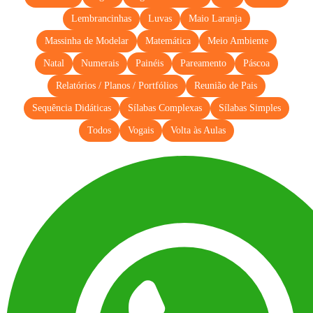
Lembrancinhas
Luvas
Maio Laranja
Massinha de Modelar
Matemática
Meio Ambiente
Natal
Numerais
Painéis
Pareamento
Páscoa
Relatórios / Planos / Portfólios
Reunião de Pais
Sequência Didáticas
Sílabas Complexas
Sílabas Simples
Todos
Vogais
Volta às Aulas