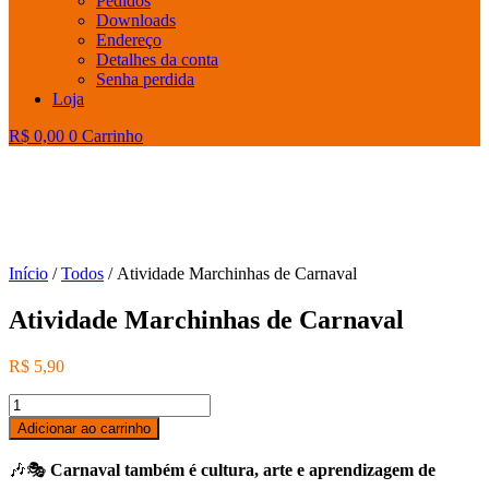
Pedidos
Downloads
Endereço
Detalhes da conta
Senha perdida
Loja
R$
0,00
0
Carrinho
Início
/
Todos
/ Atividade Marchinhas de Carnaval
Atividade Marchinhas de Carnaval
R$
5,90
Atividade
Marchinhas
Adicionar ao carrinho
de
Carnaval
🎶🎭
Carnaval também é cultura, arte e aprendizagem de
quantidade