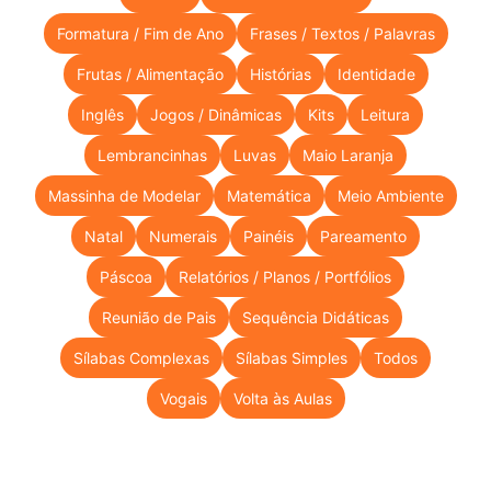
Formatura / Fim de Ano
Frases / Textos / Palavras
Frutas / Alimentação
Histórias
Identidade
Inglês
Jogos / Dinâmicas
Kits
Leitura
Lembrancinhas
Luvas
Maio Laranja
Massinha de Modelar
Matemática
Meio Ambiente
Natal
Numerais
Painéis
Pareamento
Páscoa
Relatórios / Planos / Portfólios
Reunião de Pais
Sequência Didáticas
Sílabas Complexas
Sílabas Simples
Todos
Vogais
Volta às Aulas