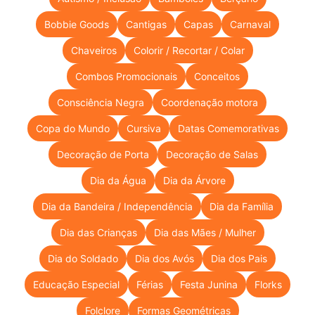
Bobbie Goods
Cantigas
Capas
Carnaval
Chaveiros
Colorir / Recortar / Colar
Combos Promocionais
Conceitos
Consciência Negra
Coordenação motora
Copa do Mundo
Cursiva
Datas Comemorativas
Decoração de Porta
Decoração de Salas
Dia da Água
Dia da Árvore
Dia da Bandeira / Independência
Dia da Família
Dia das Crianças
Dia das Mães / Mulher
Dia do Soldado
Dia dos Avós
Dia dos Pais
Educação Especial
Férias
Festa Junina
Florks
Folclore
Formas Geométricas