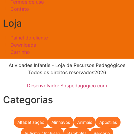
Termos de uso
Contato
Loja
Painel do cliente
Downloads
Carrinho
Atividades Infantis - Loja de Recursos Pedagógicos
Todos os direitos reservados2026
Desenvolvido: Sospedagogico.com
Categorias
Alfabetização
Alinhavos
Animais
Apostilas
Autismo / Inclusão
Bambolês
Berçário