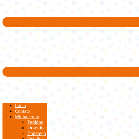
Início
Contato
Minha conta
Pedidos
Downloads
Endereço
Detalhes