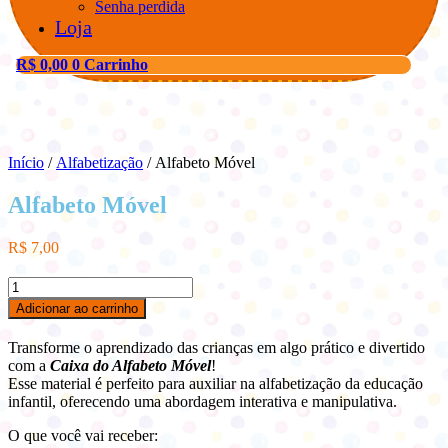
Senha perdida
Loja
R$
0,00
0
Carrinho
Início
/
Alfabetização
/ Alfabeto Móvel
Alfabeto Móvel
R$
7,00
Alfabeto
Móvel
Adicionar ao carrinho
quantidade
Transforme o aprendizado das crianças em algo prático e divertido
com a
Caixa do Alfabeto Móvel
!
Esse material é perfeito para auxiliar na alfabetização da educação
infantil, oferecendo uma abordagem interativa e manipulativa.
O que você vai receber: