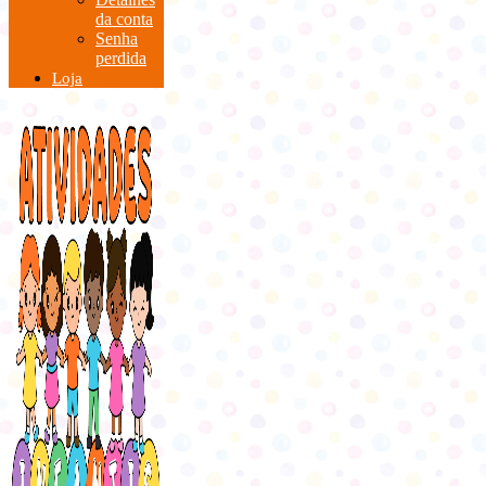
da conta
Senha
perdida
Loja