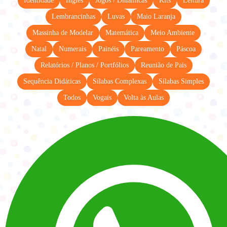
Identidade
Inglês
Jogos / Dinâmicas
Kits
Leitura
Lembrancinhas
Luvas
Maio Laranja
Massinha de Modelar
Matemática
Meio Ambiente
Natal
Numerais
Painéis
Pareamento
Páscoa
Relatórios / Planos / Portfólios
Reunião de Pais
Sequência Didáticas
Sílabas Complexas
Sílabas Simples
Todos
Vogais
Volta às Aulas