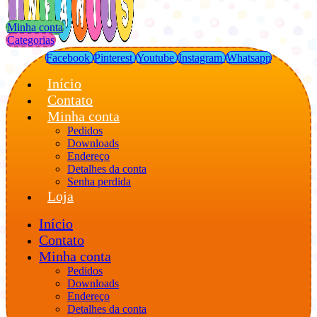
Minha conta
Categorias
Facebook
Pinterest
Youtube
Instagram
Whatsapp
Início
Contato
Minha conta
Pedidos
Downloads
Endereço
Detalhes da conta
Senha perdida
Loja
Início
Contato
Minha conta
Pedidos
Downloads
Endereço
Detalhes da conta