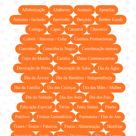
Alfabetização
Alinhavos
Animais
Apostilas
Autismo / Inclusão
Bambolês
Berçário
Bobbie Goods
Cantigas
Capas
Carnaval
Chaveiros
Colorir / Recortar / Colar
Combos Promocionais
Conceitos
Consciência Negra
Coordenação motora
Copa do Mundo
Cursiva
Datas Comemorativas
Decoração de Porta
Decoração de Salas
Dia da Água
Dia da Árvore
Dia da Bandeira / Independência
Dia da Família
Dia das Crianças
Dia das Mães / Mulher
Dia do Soldado
Dia dos Avós
Dia dos Pais
Educação Especial
Férias
Festa Junina
Florks
Folclore
Formas Geométricas
Formatura / Fim de Ano
Frases / Textos / Palavras
Frutas / Alimentação
Histórias