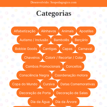
Desenvolvido: Sospedagogico.com
Categorias
Alfabetização
Alinhavos
Animais
Apostilas
Autismo / Inclusão
Bambolês
Berçário
Bobbie Goods
Cantigas
Capas
Carnaval
Chaveiros
Colorir / Recortar / Colar
Combos Promocionais
Conceitos
Consciência Negra
Coordenação motora
Copa do Mundo
Cursiva
Datas Comemorativas
Decoração de Porta
Decoração de Salas
Dia da Água
Dia da Árvore