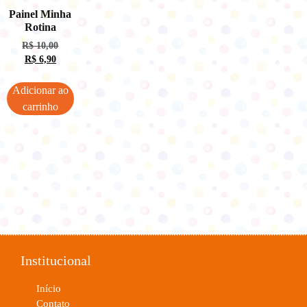
Painel Minha
Rotina
R$
10,00
R$
6,90
Adicionar ao
carrinho
Institucional
Início
Contato