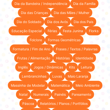
Dia da Bandeira / Independência
Dia da Família
Dia das Crianças
Dia das Mães / Mulher
Dia do Soldado
Dia dos Avós
Dia dos Pais
Educação Especial
Férias
Festa Junina
Florks
Folclore
Formas Geométricas
Formatura / Fim de Ano
Frases / Textos / Palavras
Frutas / Alimentação
Histórias
Identidade
Inglês
Jogos / Dinâmicas
Kits
Leitura
Lembrancinhas
Luvas
Maio Laranja
Massinha de Modelar
Matemática
Meio Ambiente
Natal
Numerais
Painéis
Pareamento
Páscoa
Relatórios / Planos / Portfólios