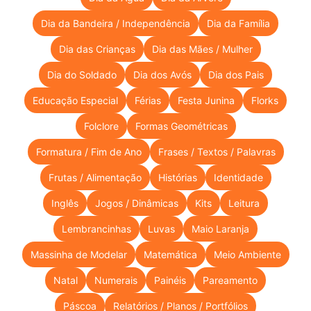
Dia da Bandeira / Independência
Dia da Família
Dia das Crianças
Dia das Mães / Mulher
Dia do Soldado
Dia dos Avós
Dia dos Pais
Educação Especial
Férias
Festa Junina
Florks
Folclore
Formas Geométricas
Formatura / Fim de Ano
Frases / Textos / Palavras
Frutas / Alimentação
Histórias
Identidade
Inglês
Jogos / Dinâmicas
Kits
Leitura
Lembrancinhas
Luvas
Maio Laranja
Massinha de Modelar
Matemática
Meio Ambiente
Natal
Numerais
Painéis
Pareamento
Páscoa
Relatórios / Planos / Portfólios