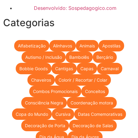
Desenvolvido: Sospedagogico.com
Categorias
Alfabetização
Alinhavos
Animais
Apostilas
Autismo / Inclusão
Bambolês
Berçário
Bobbie Goods
Cantigas
Capas
Carnaval
Chaveiros
Colorir / Recortar / Colar
Combos Promocionais
Conceitos
Consciência Negra
Coordenação motora
Copa do Mundo
Cursiva
Datas Comemorativas
Decoração de Porta
Decoração de Salas
Dia da Água
Dia da Árvore