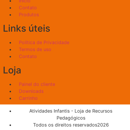
Início
Contato
Produtos
Links úteis
Política de Privacidade
Termos de uso
Contato
Loja
Painel do cliente
Downloads
Carrinho
Atividades Infantis - Loja de Recursos
Pedagógicos
Todos os direitos reservados2026